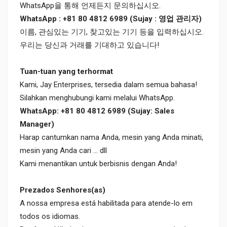
WhatsApp을 통해 언제든지 문의하십시오.
WhatsApp : +81 80 4812 6989 (Sujay : 영업 관리자)
이름, 관심있는 기기, 찾고있는 기기 등을 입력하십시오.
우리는 당신과 거래를 기대하고 있습니다!
Tuan-tuan yang terhormat
Kami, Jay Enterprises, tersedia dalam semua bahasa!
Silahkan menghubungi kami melalui WhatsApp.
WhatsApp: +81 80 4812 6989 (Sujay: Sales
Manager)
Harap cantumkan nama Anda, mesin yang Anda minati,
mesin yang Anda cari ... dll
Kami menantikan untuk berbisnis dengan Anda!
Prezados Senhores(as)
A nossa empresa está habilitada para atende-lo em
todos os idiomas.