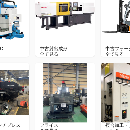
NC
中古射出成形
中古フォー
全て見る
全て見る
ンチプレス
フライス
複合加工・